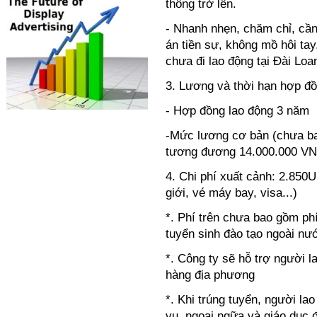
thông trở lên.
- Nhanh nhẹn, chăm chỉ, cần
án tiền sự, không mồ hôi ta
chưa đi lao động tại Đài Loa
3. Lương và thời hạn hợp đồ
- Hợp đồng lao động 3 năm
-Mức lương cơ bản (chưa ba
tương đương 14.000.000 V
4. Chi phí xuất cảnh: 2.850
giới, vé máy bay, visa...)
*. Phí trên chưa bao gồm ph
tuyển sinh đào tạo ngoài nư
*. Công ty sẽ hỗ trợ người l
hàng địa phương
*. Khi trúng tuyển, người la
vụ, ngoại ngữa và giáo dục 