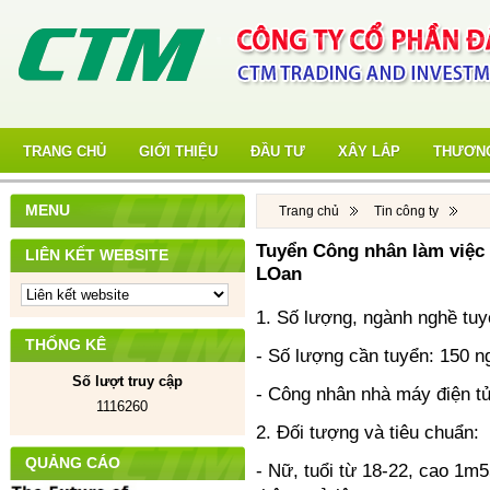
TRANG CHỦ
GIỚI THIỆU
ĐẦU TƯ
XÂY LẮP
THƯƠNG
MENU
Trang chủ
Tin công ty
Tuyển Công nhân làm việc 
LIÊN KẾT WEBSITE
LOan
1. Số lượng, ngành nghề tuy
THỐNG KÊ
- Số lượng cần tuyển: 150 n
Số lượt truy cập
- Công nhân nhà máy điện t
1116260
2. Đối tượng và tiêu chuẩn:
QUẢNG CÁO
- Nữ, tuổi từ 18-22, cao 1m5