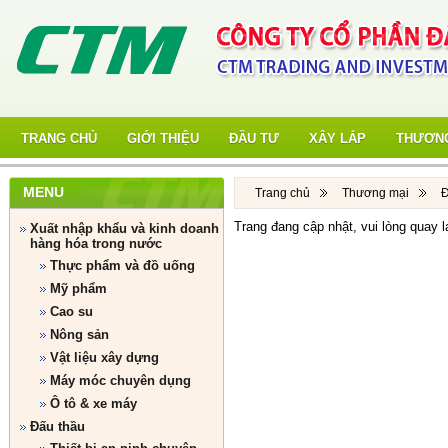
TRANG CHỦ
GIỚI THIỆU
ĐẦU TƯ
XÂY LẮP
THƯƠNG
MENU
Trang chủ
Thương mại
Đ
Trang đang cập nhật, vui lòng quay l
Xuất nhập khẩu và kinh doanh
hàng hóa trong nước
Thực phẩm và đồ uống
Mỹ phẩm
Cao su
Nông sản
Vật liệu xây dựng
Máy móc chuyên dụng
Ô tô & xe máy
Đấu thầu