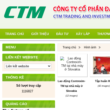
TRANG CHỦ
GIỚI THIỆU
ĐẦU TƯ
XÂY LẮP
THƯƠNG
MENU
Trang chủ
Hình ảnh
LIÊN KẾT WEBSITE
THỐNG KÊ
Lao động Contrexim-
Tập huấn H
Số lượt truy cập
TM tại nhà máy ở
(42 images)
1116827
Slovakia
(12 images)
QUẢNG CÁO