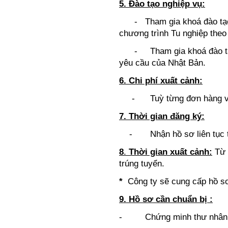
5. Đào tạo nghiệp vụ:
- Tham gia khoá đào tạo t
chương trình Tu nghiệp theo
- Tham gia khoá đào tạo 
yêu cầu của Nhật Bản.
6. Chi phí xuất cảnh:
- Tuỳ từng đơn hàng và
7. Thời gian đăng ký:
-
Nhận hồ sơ liên tục
8
.
Thời gian xuất cảnh
:
Từ 6
trúng tuyển.
*
Công ty sẽ cung cấp hồ sơ
9. Hồ sơ cần chuẩn bị :
- Chứng minh thư nhân dâ