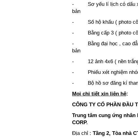
- Sơ yếu lí lịch có dấu x
bản
- Sổ hộ khẩu ( photo côn
- Bằng cấp 3 ( photo công
- Bằng đại học , cao đẳng 
bản
- 12 ảnh 4x6 ( nền trắng,
- Phiếu xét nghiệm nhóm 
- Bộ hồ sơ đăng kí tham g
Mọi chi tiết xin liên hệ
CÔNG TY CỔ PHẦN ĐẦU 
Trung tâm cung ứng nhân 
CORP.
Địa chỉ :
Tầng 2, Tòa nhà C