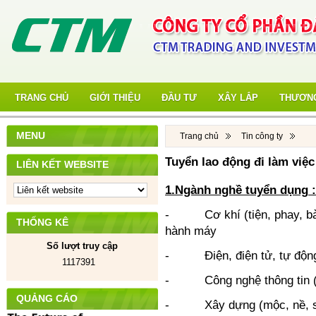
TRANG CHỦ
GIỚI THIỆU
ĐẦU TƯ
XÂY LẮP
THƯƠNG
MENU
Trang chủ
Tin công ty
Tuyển lao động đi làm việc
LIÊN KẾT WEBSITE
1.Ngành nghề tuyển dụng
:
- Cơ khí (tiện, phay, bào,
THỐNG KÊ
hành máy
Số lượt truy cập
- Điện, điện tử, tự động 
1117391
- Công nghệ thông tin (
QUẢNG CÁO
- Xây dựng (mộc, nề, sơ