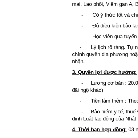
mai, Lao phổi, Viêm gan A, 
- Có ý thức tốt và chưa 
- Đủ điều kiện bảo lãnh
- Học viên qua tuyển ch
- Lý lịch rõ ràng. Tự ngu
chính quyền địa phương hoặ
nhận.
3. Quyền lợi được hưởng:
- Lương cơ bản : 20.000.
đãi ngộ khác)
- Tiền làm thêm : Theo qu
- Bảo hiểm y tế, thuế và c
định Luật lao động của Nhật 
4. Thời hạn hợp đồng:
03 