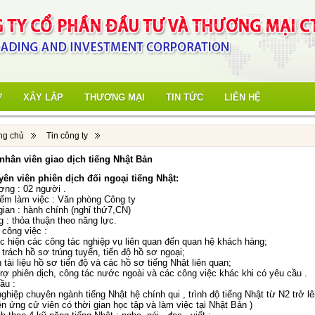
Ư
XÂY LẮP
THƯƠNG MẠI
TIN TỨC
LIÊN HỆ
ng chủ
Tin công ty
nhân viên giao dịch tiếng Nhật Bản
yên viên phiên dịch đối ngoại tiếng Nhật:
ợng : 02 người .
điểm làm việc : Văn phòng Công ty
gian : hành chính (nghỉ thứ7,CN)
 : thỏa thuận theo năng lực.
 công việc :
 hiện các công tác nghiệp vụ liên quan đến quan hệ khách hàng;
rách hồ sơ trúng tuyển, tiến độ hồ sơ ngoại;
tài liệu hồ sơ tiến độ và các hồ sơ tiếng Nhật liên quan;
rợ phiên dịch, công tác nước ngoài và các công việc khác khi có yêu cầu .
ầu :
ghiệp chuyên ngành tiếng Nhật hệ chính qui , trình độ tiếng Nhật từ N2 trở l
ên ứng cử viên có thời gian học tập và làm việc tại Nhật Bản )