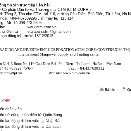
ng tin xin trực tiếp liên hệ:
y Cổ phần Đầu tư và Thương mại CTM (CTM COPR.)
chỉ: Tầng 2, Tòa nhà CTM, số 116, đường Cầu Diễn, Phú Diễn, Từ Liêm, Hà N
thoại: +84-4-37639295 , ấn máy lẻ: 113,114
ộng: Mr. Tú 098.773.9898
ebsite:
www.ctm.com.vn
 thư điện tử:
letujapan.ctm@gmail.com
 hạn đăng ký: trước 15/12/2013.
RADING AND INVESTMENT CORPORATION (CTM CORP./CONSTREXIM-TM)
national Manpower Supply and Trading center
 314, 3 floor, No 116 Cau Dien Rd., Phu Dien - Tu Liem - Ha Noi - Viet Nam
 + 84.43.7639294/5/6/7 Fax : + 84.43.7639312
 ctm-bm@fpt.vn Website: www.ctm.com.vn
Bản In
Qu
n khác
ển nhân viên
ển nữ công nhân điện tử Quần Sáng
ển lao động đi làm việc tại Nhật Bản
ển lao động đi làm việc tại Đài Loan