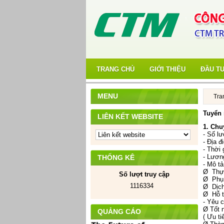
TRANG CHỦ
GIỚI THIỆU
ĐẦU T
MENU
Tra
Tuyển 
LIÊN KẾT WEBSITE
1. Chu
- Số lư
- Địa 
- Thời 
- Lương
THỐNG KÊ
- Mô tả
Ø Thực
Số lượt truy cập
Ø Phụ t
1116334
Ø Dịch 
Ø Hỗ t
- Yêu c
Ø Tốt n
QUẢNG CÁO
( Ưu ti