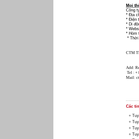
Mọi thô
Công t
* Địa 
* Điện 
* Di đ
* W
* Hòm
* Thời
CTM T
Inter
Add: Rm
Tel :
Mail:
Các ti
Tuy
Tuy
Tuy
Tuy