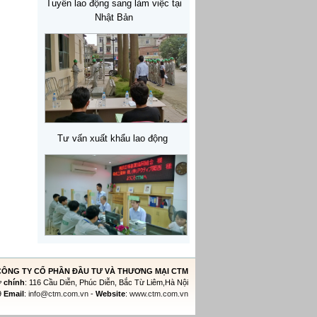
Tuyển lao động sang làm việc tại
Nhật Bản
Tư vấn xuất khẩu lao động
CÔNG TY CỔ PHẦN ĐẦU TƯ VÀ THƯƠNG MẠI CTM
ở chính
: 116 Cầu Diễn, Phúc Diễn, Bắc Từ Liêm,Hà Nội
9
Email
:
info@ctm.com.vn
-
Website
:
www.ctm.com.vn