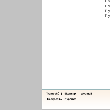
Tuy
Tuy
Tuy
Tuy
Trang chủ
|
Sitermap
|
Webmail
Designed by
Kypernet