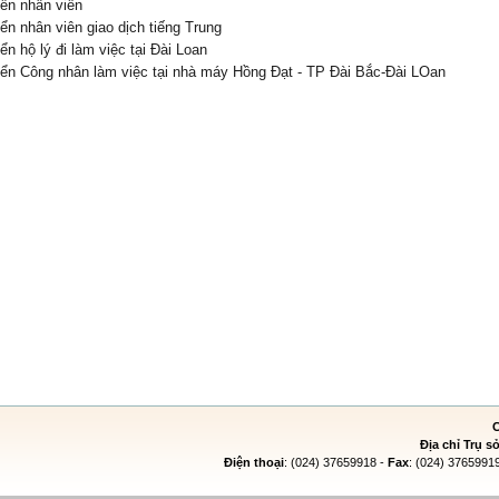
ển nhân viên
ển nhân viên giao dịch tiếng Trung
ển hộ lý đi làm việc tại Đài Loan
ển Công nhân làm việc tại nhà máy Hồng Đạt - TP Đài Bắc-Đài LOan
Địa chỉ Trụ s
Điện thoại
: (024) 37659918 -
Fax
: (024) 3765991