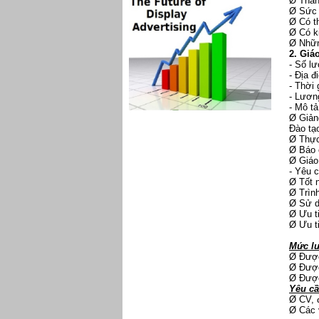
Ø Thành
Ø Sức 
Ø Có th
Ø Có k
Ø Nhữn
2. Giá
- Số lư
- Địa đ
- Thời 
- Lương
- Mô tả
Ø Giản
Đào tạ
Ø Thực
Ø Báo 
Ø Giáo
- Yêu c
Ø Tốt 
Ø Trình
Ø Sử d
Ø Ưu t
Ø Ưu t
Mức lư
Ø Được
Ø Được
Ø Được
Yêu cầ
Ø CV, đ
Ø Các 