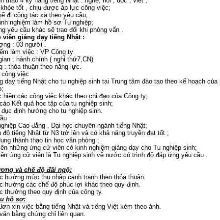
 thạo 4 kỹ năng tiếng Nhật : nghe, nói , đọc , viết ;
khỏe tốt , chịu được áp lực công việc;
ể đi công tác xa theo yêu cầu;
inh nghiệm làm hồ sơ Tu nghiệp;
g yêu cầu khác sẽ trao đổi khi phỏng vấn .
o viên giảng dạy tiếng Nhật :
ợng : 03 người .
iểm làm việc : VP Công ty
gian : hành chính ( nghỉ thứ7,CN)
 : thỏa thuận theo năng lực.
 công việc
g dạy tiếng Nhật cho tu nghiệp sinh tại Trung tâm đào tạo theo kế hoạch của
o;
 hiện các công việc khác theo chỉ đạo của Công ty;
cáo Kết quả học tập của tu nghiệp sinh;
 dục định hướng cho tu nghiệp sinh.
ầu :
nghiệp Cao đẳng , Đại học chuyên ngành tiếng Nhật;
 độ tiếng Nhật từ N3 trở lên và có khả năng truyền đạt tốt ;
ụng thành thạo tin học văn phòng ;
iên những ứng cử viên có kinh nghiệm giảng dạy cho Tu nghiệp sinh;
iên ứng cử viên là Tu nghiệp sinh về nước có trình độ đáp ứng yêu cầu .
ơng và chế độ đãi ngộ:
 hưởng mức thu nhập cạnh tranh theo thỏa thuận.
 hưởng các chế độ phúc lợi khác theo quy định.
 thưởng theo quy định của công ty.
u hồ sơ:
ơn xin việc bằng tiếng Nhật và tiếng Việt kèm theo ảnh.
văn bằng chứng chỉ liên quan.