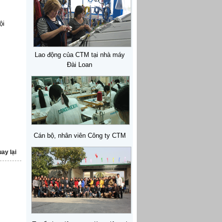
ội
Lao động của CTM tại nhà máy
Đài Loan
Cán bộ, nhân viên Công ty CTM
ay lại