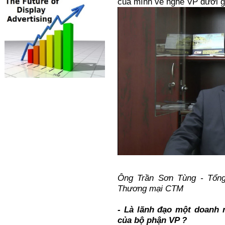
của mình về nghề VP dưới gó
Ông Trần Sơn Tùng - Tổn
Thương mại CTM
- Là lãnh đạo một doanh n
của bộ phận
VP ?