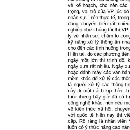
về kế hoạch, cho nên các 
trọng, vai trò của VP lúc đ
nhân sự. Trên thực tế, trong
đang chuyển biến rất nhiề
nghiệp như chúng tôi thì VP
lý về nhân sự, chăm lo côn
kỹ năng xử lý thông tin nh
cho đến các tình huống tron
Hiện tại, do các phương tiện 
ngày một lớn thì trình độ,
ngày xưa rất nhiều. Ngày x
hoặc đánh máy các văn bản
mềm khác để xử lý các thôn
là người xử lý các thông ti
này đi một cách kịp thời. T
thôi nhưng bây giờ đã có t
công nghệ khác, nên nếu một
về kiến thức xã hội, chuyê
với quốc tế hiện nay thì vi
cập. Rõ ràng là nhân viên V
luôn có ý thức nâng cao năn