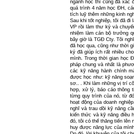
ngành học thì cũng đã xác 
quá trình 4 năm học ĐH, các
tích luỹ thêm những kinh ngh
Sau khi tốt nghiệp, tôi đã đ
VP rồi làm thư ký và chuyể
nhiệm làm cán bộ trưởng q
bây giờ là TGĐ Cty. Tôi ngh
đã học qua, cũng như thời gi
ký đã giúp ích rất nhiều ch
mình. Trong thời gian học 
pháp chung và nhất là phươ
các kỹ năng hành chính mà
được học như: kỹ năng soạn 
sơ.. . Khi làm những vị trí 
hợp, xử lý, báo cáo thông t
từng quy trình của nó, từ đ
hoạt động của doanh nghiệp.
nghĩ và trau dồi kỹ năng cần
kiến thức và kỹ năng điều 
đó, tôi có thể thăng tiến lê
huy được năng lực của mình
Do đó, lời khuyên của tôi ch