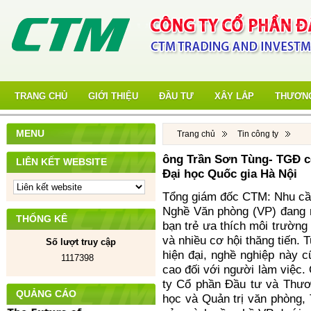
TRANG CHỦ
GIỚI THIỆU
ĐẦU TƯ
XÂY LẮP
THƯƠNG
MENU
Trang chủ
Tin công ty
ông Trần Sơn Tùng- TGĐ cô
LIÊN KẾT WEBSITE
Đại học Quốc gia Hà Nội
Tổng giám đốc CTM: Nhu cầu
Nghề Văn phòng (VP) đang n
THỐNG KÊ
bạn trẻ ưa thích môi trường
và nhiều cơ hội thăng tiến. 
Số lượt truy cập
hiện đại, nghề nghiệp này 
1117398
cao đối với người làm việc
ty Cổ phần Đầu tư và Thươ
QUẢNG CÁO
học và Quản trị văn phòng