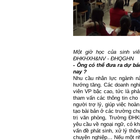
Một giờ học của sinh vi
ĐHKHXH&NV - ĐHQGHN
- Ông có thể đưa ra dự b
nay ?
Nhu cầu nhân lực ngành n
hướng tăng. Các doanh ngh
viên VP bậc cao, tức là phả
tham vấn các thông tin cho
người trợ lý, giúp việc hoà
tạo bài bản ở các trường c
trị văn phòng, Trường ĐH
yêu cầu về ngoại ngữ, có khả
vấn đề phát sinh, xử lý thô
chuyên nghiệp… Nếu một nhâ