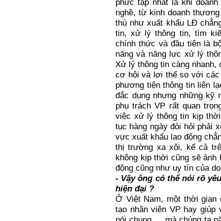
phức tạp nhất là khi doanh
nghề, từ kinh doanh thươn
thù như xuất khẩu LĐ chẳng
tin, xử lý thông tin, tìm
chính thức và đầu tiên là b
năng và năng lực xử lý thôn
Xử lý thông tin càng nhanh,
cơ hội và lợi thế so với các
phương tiện thông tin liên l
đắc dụng nhưng những kỹ n
phụ trách VP rất quan trọn
việc xử lý thông tin kịp thờ
tục hàng ngày đòi hỏi phải x
vực xuất khẩu lao động chẳn
thị trường xa xôi, kể cả t
không kịp thời cũng sẽ ảnh 
động cũng như uy tín của do
- Vậy ông có thể nói rõ yê
hiện đại ?
Ở Việt Nam, một thời gian 
tạo nhân viên VP hay giúp 
nói chung … mà chúng ta nặ