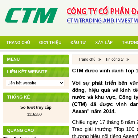
TRANG CHỦ
GIỚI THIỆU
ĐẦU TƯ
XÂY LẮP
THƯƠNG
MENU
Trang chủ
Tin công ty
CTM được vinh danh Top 1
LIÊN KẾT WEBSITE
Với sự phát triển bền vữ
đồng, hiệu quả về kinh t
nước và khu vực, Công t
THỐNG KÊ
(CTM) đã được vinh dan
Số lượt truy cập
Asean" năm 2014.
1116350
Chiều ngày 17 tháng 8 năm 2
Trao giải thưởng "Top 100 
QUẢNG CÁO
thương hiệu nổi tiếng Asean